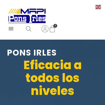
0
PONS IRLES
Eficacia a
todos los
niveles