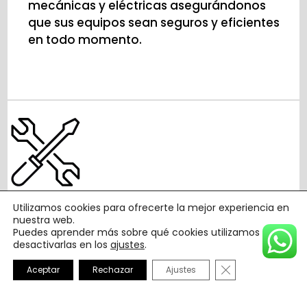
mecánicas y eléctricas asegurándonos
que sus equipos sean seguros y eficientes
en todo momento.
Mantenimiento
Utilizamos cookies para ofrecerte la mejor experiencia en
nuestra web.
Puedes aprender más sobre qué cookies utilizamos o
desactivarlas en los
ajustes
.
Ofrecemos contrato de mantenimiento
Cerrar el banne
Aceptar
Rechazar
Ajustes
para sus equipos de elevación,
adaptando sus instalaciones a la